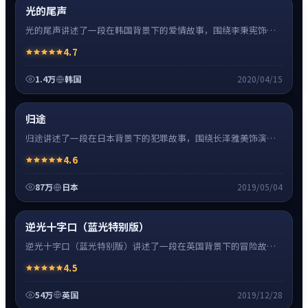
超清4K
光的尾声
光的尾声讲述了一段在韩国背景下的爱情故事，围绕李秉宪饰演
的主角逐层展开，人物动机与命运转折相互牵引，节奏紧凑、情
4.7
绪克制。
1.4万
韩国
2020/04/15
犯罪
32:48
热
超清4K
归途
归途讲述了一段在日本背景下的犯罪故事，围绕长泽雅美饰演的
主角逐层展开，人物动机与命运转折相互牵引，节奏紧凑、情绪
4.6
克制。
87万
日本
2019/05/04
冒险
0:55
热
超清4K
逆光十字口（蓝光特别版）
逆光十字口（蓝光特别版）讲述了一段在英国背景下的冒险故
事，围绕蒂尔达·斯文顿饰演的主角逐层展开，人物动机与命运
4.5
转折相互牵引，节奏紧凑、情绪克制。
54万
英国
2019/12/28