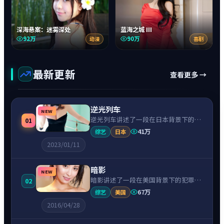
深海悬案：迷雾深处
蓝海之城 III
92万
90万
动漫
喜剧
最新更新
查看更多 →
逆光列车
NEW
逆光列车讲述了一段在日本背景下的喜
01
剧故事，围绕菅田将晖饰演的主角逐层
41万
综艺
日本
展开，人物动机与命运转折相互牵引，
2023/01/11
节奏紧凑、情绪克制。
暗影
NEW
暗影讲述了一段在美国背景下的犯罪故
02
事，围绕艾玛·斯通饰演的主角逐层展
67万
综艺
美国
开，人物动机与命运转折相互牵引，节
2016/04/28
奏紧凑、情绪克制。