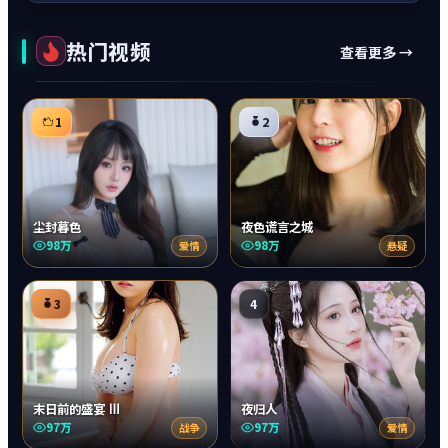
热门视频
查看更多 →
1
2
尘封暮色
夜色谎言之城
98万
98万
爱情
悬疑
3
4
末日前的盛宴 Ⅲ
夜归人
97万
97万
战争
爱情