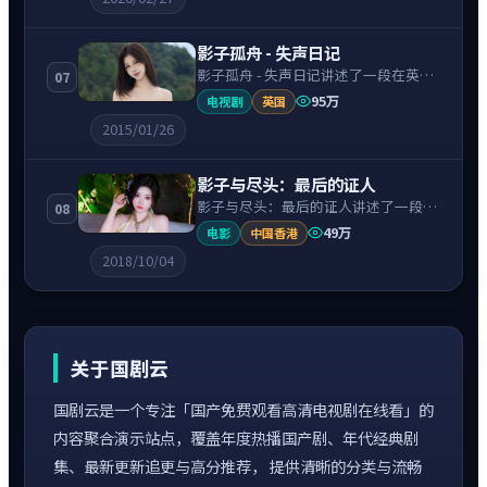
引，节奏紧凑、情绪克制。
影子孤舟 - 失声日记
影子孤舟 - 失声日记讲述了一段在英国
07
背景下的冒险故事，围绕凯特·温斯莱
95万
电视剧
英国
特饰演的主角逐层展开，人物动机与命
2015/01/26
运转折相互牵引，节奏紧凑、情绪克
制。
影子与尽头：最后的证人
影子与尽头：最后的证人讲述了一段在
08
中国香港背景下的悬疑故事，围绕杨千
49万
电影
中国香港
嬅饰演的主角逐层展开，人物动机与命
2018/10/04
运转折相互牵引，节奏紧凑、情绪克
制。
关于国剧云
国剧云是一个专注「国产免费观看高清电视剧在线看」的
内容聚合演示站点，覆盖年度热播国产剧、年代经典剧
集、最新更新追更与高分推荐， 提供清晰的分类与流畅