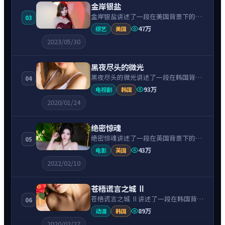
金岸银盐
金岸银盐讲述了一段在美国背景下的犯
03
罪故事，围绕斯嘉丽·约翰逊饰演的主
47万
综艺
美国
角逐层展开，人物动机与命运转折相互
2023/05/30
牵引，节奏紧凑、情绪克制。
黑夜尽头的微光
黑夜尽头的微光讲述了一段在韩国背景
04
下的冒险故事，围绕裴秀智饰演的主角
93万
电视剧
韩国
逐层展开，人物动机与命运转折相互牵
2020/01/24
引，节奏紧凑、情绪克制。
绝密惊魂
绝密惊魂讲述了一段在英国背景下的悬
05
疑故事，围绕凯特·温斯莱特饰演的主
43万
电影
英国
角逐层展开，人物动机与命运转折相互
2022/02/10
牵引，节奏紧凑、情绪克制。
苍梧谎言之城 Ⅱ
苍梧谎言之城 Ⅱ讲述了一段在韩国背景
06
下的悬疑故事，围绕宋康昊饰演的主角
89万
动漫
韩国
逐层展开，人物动机与命运转折相互牵
2020/02/27