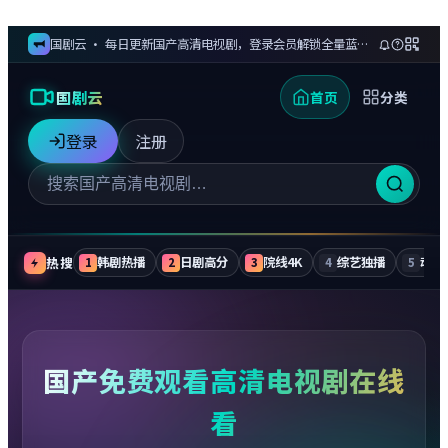
国剧云 · 每日更新国产高清电视剧，登录会员解锁全量蓝光剧集与无广告追更
国剧云
首页
分类
登录
注册
热搜
韩剧热播
日剧高分
院线4K
综艺独播
动漫
1
2
3
4
5
国产免费观看高清电视剧在线
看