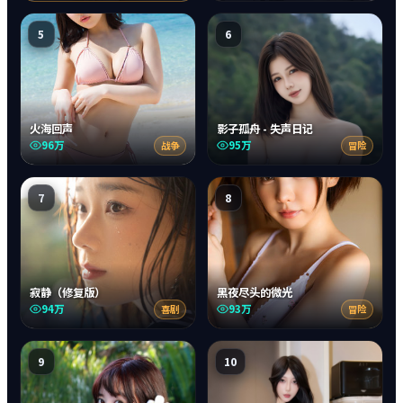
5
6
火海回声
影子孤舟 - 失声日记
96万
95万
战争
冒险
7
8
寂静（修复版）
黑夜尽头的微光
94万
93万
喜剧
冒险
9
10