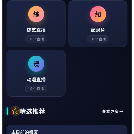
综
纪
综艺直播
纪录片
10
个直播
10
个直播
漫
动漫直播
10
个直播
精选推荐
查看更多 →
动作
0:20
热
超清4K
末日前的盛宴