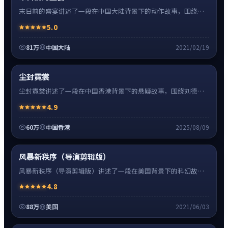
末日前的盛宴讲述了一段在中国大陆背景下的动作故事，围绕张
译饰演的主角逐层展开，人物动机与命运转折相互牵引，节奏紧
5.0
凑、情绪克制。
81万
中国大陆
2021/02/19
悬疑
8:27
热
超清4K
尘封霓裳
尘封霓裳讲述了一段在中国香港背景下的悬疑故事，围绕刘德华
饰演的主角逐层展开，人物动机与命运转折相互牵引，节奏紧
4.9
凑、情绪克制。
60万
中国香港
2025/08/09
科幻
16:34
神作
高清
风暴新秩序（导演剪辑版）
风暴新秩序（导演剪辑版）讲述了一段在美国背景下的科幻故
事，围绕斯嘉丽·约翰逊饰演的主角逐层展开，人物动机与命运
4.8
转折相互牵引，节奏紧凑、情绪克制。
88万
美国
2021/06/03
爱情
24:41